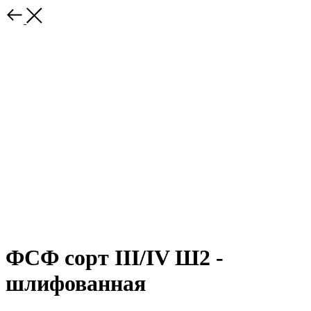
ФСФ сорт III/IV Ш2 -
шлифованная